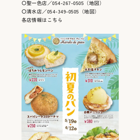
〇聖一色店／054-267-0505（
地図
）
〇清水店／054-349-0505（
地図
）
各店情報は
こちら