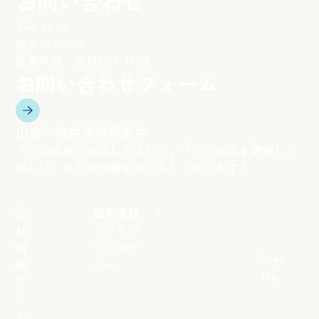
お問い合わせ
Talk to us
054-353-1009
電
営業時間：平日9:00-18:00
話
番
お問い合わせフォーム
号：
出店・物件情報募集中
「この場所に出店してほしい」「このお店を運営して
ほしい」などの情報をお待ちしております！
会
採用情報
社
プライバ
情
シーポリ
Page
報
シー
top
ブ
ラ
ン