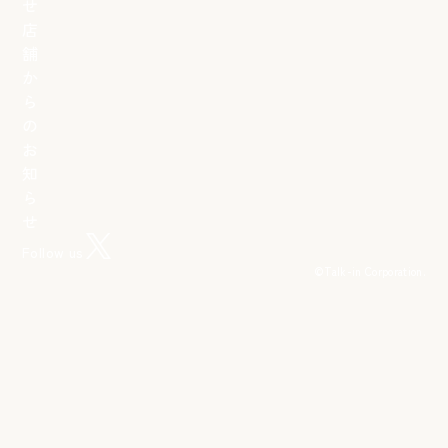
せ
店
舗
か
ら
の
お
知
ら
せ
Follow us
©︎Talk-in Corporation.