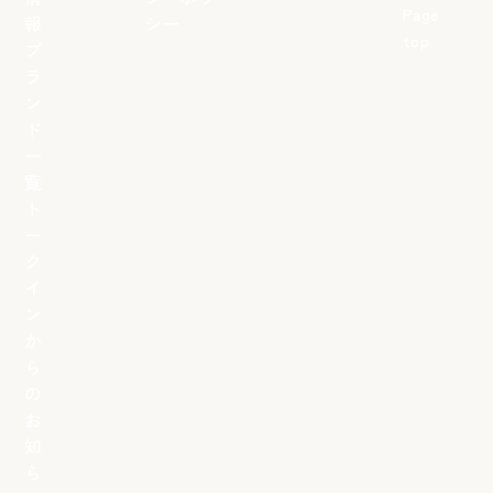
Page
報
シー
top
ブ
ラ
ン
ド
一
覧
ト
ー
ク
イ
ン
か
ら
の
お
知
ら